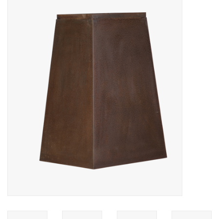
Decoratieve Outdoor
Objecten
Vloeren - Steen, Terra Cotta
& Marmer
Outlet
Tevreden Klanten
Antieke Marmers
AI-Ready Database
Login