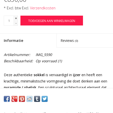
* Excl. btw Excl.
Verzendkosten
+
TOEVOEGEN AAN WINKELWAGEN
-
Informatie
Reviews
(0)
Artikelnummer:
IMG_5590
Beschikbaarheid:
Op voorraad
(1)
Deze authentieke
sokkel
is vervaardigd in
ijzer
en heeft een
krachtige, minimalistische vormgeving die doet denken aan een
pyramide / obelisk
. Een sculpturaal architecturaal element dat
perfect is om een
beeld, buste, vaas, urn, kunstobject of
plantenpot
op te presenteren — zowel binnen als in een
beschutte buitenomgeving.