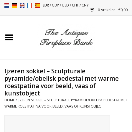
EUR
/
GBP
/
USD
/
CHF
/
CNY
0 Artikelen - €0,00
Home
Antieke Schouwen
Haard Installatie en Decor
Toebehoren
Ijzeren sokkel – Sculpturale
pyramide/obelisk pedestal met warme
roestpatina voor beeld, vaas of
Kacheltjes
kunstobject
HOME
/
IJZEREN SOKKEL – SCULPTURALE PYRAMIDE/OBELISK PEDESTAL MET
Tafels
WARME ROESTPATINA VOOR BEELD, VAAS OF KUNSTOBJECT
Antiquiteiten en Vintage
Objecten