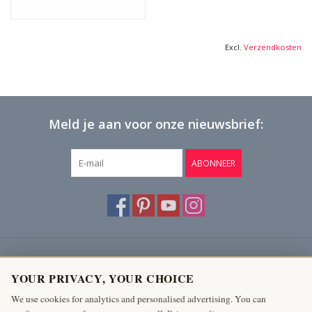
108,5 cm Totale Hoogte 42,72 Inch
104,5 cm Binnenhoogte 41,14 Inch
60 cm Boven Breedte 23,62 Inch
Excl.
Verzendkosten
40 cm Boven Breedte+ 15,75 Inch
66 Kg
Meld je aan voor onze nieuwsbrief:
ABONNEER
Klantenservice
YOUR PRIVACY, YOUR CHOICE
Producten
We use cookies for analytics and personalised advertising. You can