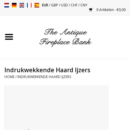
EUR
/
GBP
/
USD
/
CHF
/
CNY
0 Artikelen - €0,00
Home
Antieke Schouwen
Haard Installatie en Decor
Toebehoren
Indrukwekkende Haard Ijzers
HOME
/
INDRUKWEKKENDE HAARD IJZERS
Kacheltjes
Tafels
Antiquiteiten en Vintage
Objecten