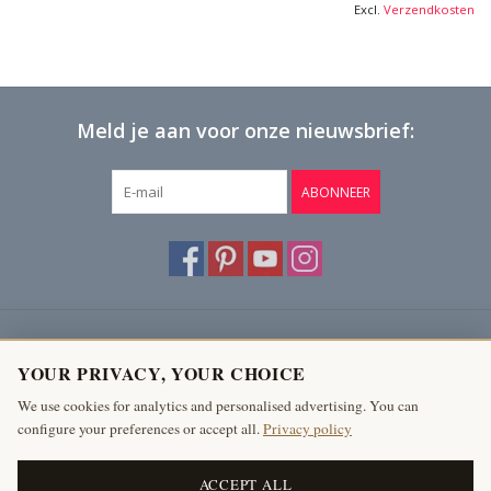
Excl.
Verzendkosten
Meld je aan voor onze nieuwsbrief:
ABONNEER
Klantenservice
YOUR PRIVACY, YOUR CHOICE
Producten
We use cookies for analytics and personalised advertising. You can
configure your preferences or accept all.
Privacy policy
Mijn account
The Antique Fireplace Bank
ACCEPT ALL