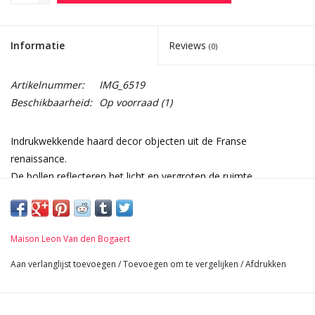
Informatie
Reviews
(0)
Artikelnummer:
IMG_6519
Beschikbaarheid:
Op voorraad
(1)
Indrukwekkende haard decor objecten uit de Franse
renaissance.
De bollen reflecteren het licht en vergroten de ruimte.
Gerestaureerd.
Afmetingen:
32 cm Hoogte 12,6 Inch
Maison Leon Van den Bogaert
27 cm Breedte per stuk 10,63 Inch
54 cm Lengte 21,26 Inch
Aan verlanglijst toevoegen
/
Toevoegen om te vergelijken
/
Afdrukken
9,8 Kg