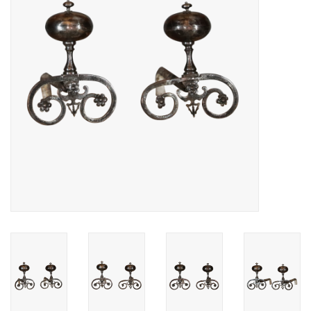
Decoratieve Outdoor
Objecten
Vloeren - Steen, Terra Cotta
& Marmer
Outlet
Tevreden Klanten
Antieke Marmers
AI-Ready Database
Login