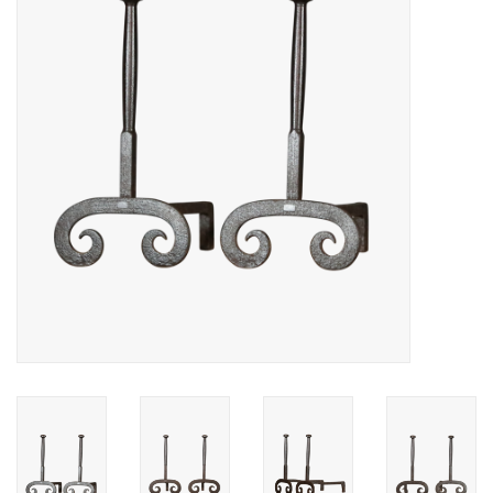
Decoratieve Outdoor
Objecten
Vloeren - Steen, Terra Cotta
& Marmer
Outlet
Tevreden Klanten
Antieke Marmers
AI-Ready Database
Login