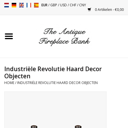
EUR
/
GBP
/
USD
/
CHF
/
CNY
0 Artikelen - €0,00
Home
Antieke Schouwen
Haard Installatie en Decor
Toebehoren
Industriële Revolutie Haard Decor
Objecten
HOME
/
INDUSTRIËLE REVOLUTIE HAARD DECOR OBJECTEN
Kacheltjes
Tafels
Antiquiteiten en Vintage
Objecten