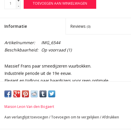
+
TOEVOEGEN AAN WINKELWAGEN
-
Informatie
Reviews
(0)
Artikelnummer:
IMG_6544
Beschikbaarheid:
Op voorraad
(1)
Massief Frans paar smeedijzeren vuurbokken.
Industriële periode uit de 19e eeuw.
Elegant en tijdloos paar haardijzers voor reen optimale
verbranding van het hout in de haard.
Afmetingen:
51 cm Hoogte 20,08 Inch
Maison Leon Van den Bogaert
27 cm Breedte per stuk 10,63 Inch
40 cm Lengte 15,75 Inch
Aan verlanglijst toevoegen
/
Toevoegen om te vergelijken
/
Afdrukken
8,6 Kg