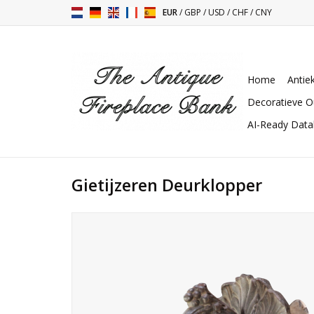
EUR
/
GBP
/
USD
/
CHF
/
CNY
Home
Antie
Decoratieve O
AI-Ready Dat
Gietijzeren Deurklopper