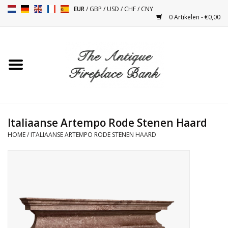
EUR
/
GBP
/
USD
/
CHF
/
CNY
0 Artikelen - €0,00
Home
Antieke Schouwen
Haard Installatie en Decor
Toebehoren
Italiaanse Artempo Rode Stenen Haard
HOME
/
ITALIAANSE ARTEMPO RODE STENEN HAARD
Kacheltjes
Tafels
Antiquiteiten en Vintage
Objecten