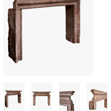
Decoratieve Outdoor
Objecten
Vloeren - Steen, Terra Cotta
& Marmer
Outlet
Tevreden Klanten
Antieke Marmers
AI-Ready Database
Login