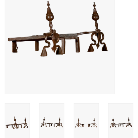
Decoratieve Outdoor
Objecten
Vloeren - Steen, Terra Cotta
& Marmer
Outlet
Tevreden Klanten
Antieke Marmers
AI-Ready Database
Login