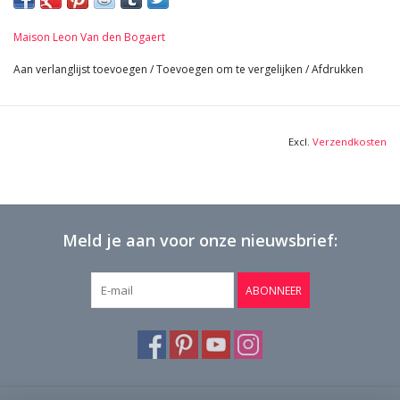
25 cm Breedte per stuk 9,84 Inch
49 cm Lengte 19,29 Inch
Maison Leon Van den Bogaert
12,2 Kg
Aan verlanglijst toevoegen
/
Toevoegen om te vergelijken
/
Afdrukken
Excl.
Verzendkosten
Meld je aan voor onze nieuwsbrief:
ABONNEER