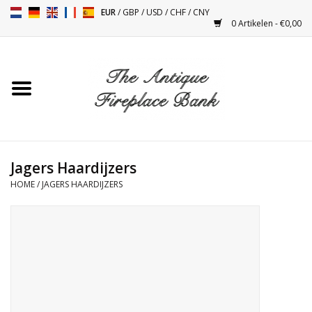
EUR
/
GBP
/
USD
/
CHF
/
CNY
0 Artikelen - €0,00
Home
Antieke Schouwen
Haard Installatie en Decor
Toebehoren
Jagers Haardijzers
HOME
/
JAGERS HAARDIJZERS
Kacheltjes
Tafels
Antiquiteiten en Vintage
Objecten