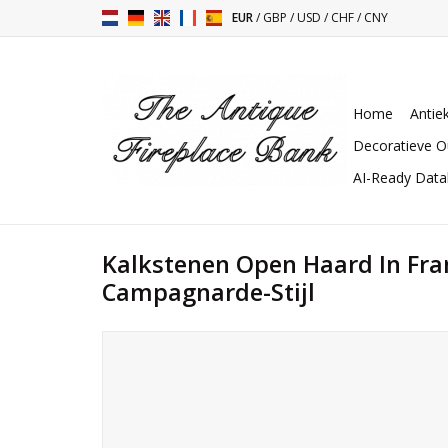
EUR
/
GBP
/
USD
/
CHF
/
CNY
Home
Antie
Decoratieve O
AI-Ready Dat
Kalkstenen Open Haard In Fra
Campagnarde-Stijl