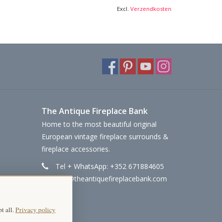
Excl.
Verzendkosten
The Antique Fireplace Bank
Home to the most beautiful original
European vintage fireplace surrounds &
fireplace accessories.
Tel + WhatsApp: +352 671884605
info@theantiquefireplacebank.com
t all.
Privacy policy