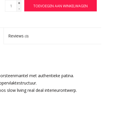
+
TOEVOEGEN AAN WINKELWAGEN
-
Reviews
(0)
oorsteenmantel met authentieke patina.
pervlaktestructuur.
s slow living real deal interieurontwerp.