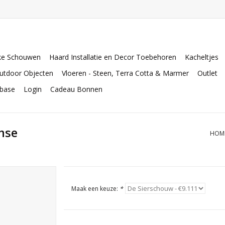
ke Schouwen
Haard Installatie en Decor Toebehoren
Kacheltjes
utdoor Objecten
Vloeren - Steen, Terra Cotta & Marmer
Outlet
abase
Login
Cadeau Bonnen
nse
HOM
Maak een keuze:
*