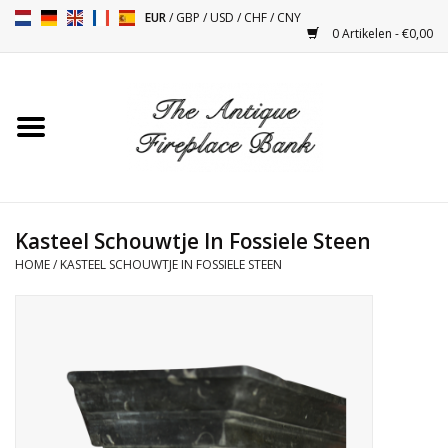
EUR
/
GBP
/
USD
/
CHF
/
CNY
0 Artikelen - €0,00
Home
Antieke Schouwen
Haard Installatie en Decor
Toebehoren
Kasteel Schouwtje In Fossiele Steen
HOME
/
KASTEEL SCHOUWTJE IN FOSSIELE STEEN
Kacheltjes
Tafels
Antiquiteiten en Vintage
Objecten