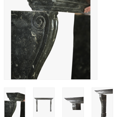
Decoratieve Outdoor
Objecten
Vloeren - Steen, Terra Cotta
& Marmer
Outlet
Tevreden Klanten
Antieke Marmers
AI-Ready Database
Login