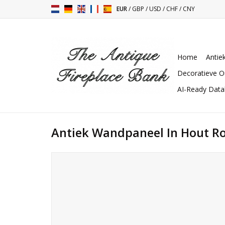
EUR
/
GBP
/
USD
/
CHF
/
CNY
Home
Antie
Decoratieve O
AI-Ready Dat
Antiek Wandpaneel In Hout Ro