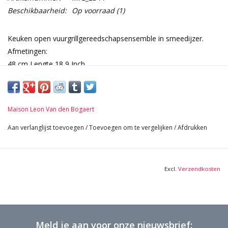
Beschikbaarheid:
Op voorraad
(1)
Keuken open vuurgrillgereedschapsensemble in smeedijzer.
Afmetingen:
48 cm Lengte 18,9 Inch
7 cm Breedte 2,76 Inch
0,48 Kg
Maison Leon Van den Bogaert
Aan verlanglijst toevoegen
/
Toevoegen om te vergelijken
/
Afdrukken
Excl.
Verzendkosten
Meld je aan voor onze nieuwsbrief: