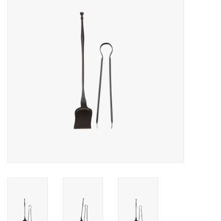
Decoratieve Outdoor
Objecten
Vloeren - Steen, Terra Cotta
& Marmer
Outlet
Tevreden Klanten
Antieke Marmers
AI-Ready Database
Login