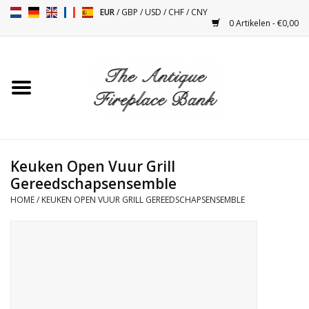
EUR
/
GBP
/
USD
/
CHF
/
CNY
0 Artikelen - €0,00
Home
Antieke Schouwen
Haard Installatie en Decor
Toebehoren
Keuken Open Vuur Grill
Gereedschapsensemble
HOME
/
KEUKEN OPEN VUUR GRILL GEREEDSCHAPSENSEMBLE
Kacheltjes
Tafels
Antiquiteiten en Vintage
Objecten