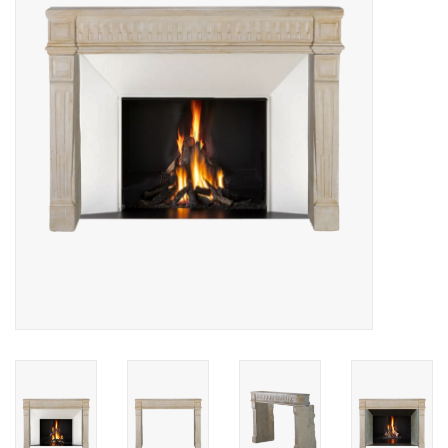
Decoratieve Outdoor
Objecten
Vloeren - Steen, Terra Cotta
& Marmer
Outlet
Tevreden Klanten
Antieke Marmers
AI-Ready Database
Login