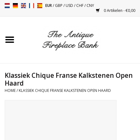
EUR
/
GBP
/
USD
/
CHF
/
CNY
0 Artikelen - €0,00
Home
Antieke Schouwen
Haard Installatie en Decor
Toebehoren
Klassiek Chique Franse Kalkstenen Open
Haard
HOME
/
KLASSIEK CHIQUE FRANSE KALKSTENEN OPEN HAARD
Kacheltjes
Tafels
Antiquiteiten en Vintage
Objecten