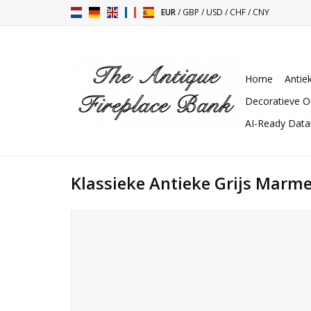
EUR
/
GBP
/
USD
/
CHF
/
CNY
Home
Antie
Decoratieve O
AI-Ready Dat
Klassieke Antieke Grijs Marm