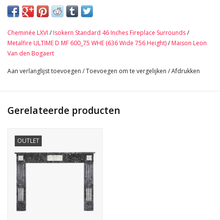
De voorkant is heel mooi uitgesneden.
Lodewijk XVI-periode, 18e-eeuws stuk.
Een Belgische parel.
Cheminée LXVI
/
Isokern Standard 46 Inches Fireplace Surrounds
/
Afmetingen:
Metalfire ULTIME D MF 600_75 WHE (636 Wide 756 Height)
/
Maison Leon
170 cm Buitenbreedte 66,93 Inch
Van den Bogaert
118 cm Buitenhoogte 46,46 Inch
Aan verlanglijst toevoegen
/
Toevoegen om te vergelijken
/
Afdrukken
130 cm Binnenbreedte 51,18 Inch
98 cm Binnenhoogte 38,58 Inch
33 cm Diepte Tablet 12,99 Inch
Gerelateerde producten
150 Kg
Bekijk Hier De Volledige Foto Galerij In Hoge Kwaliteit →
OUTLET