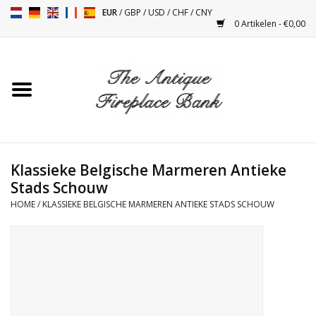
EUR
/
GBP
/
USD
/
CHF
/
CNY
0 Artikelen - €0,00
Home
Antieke Schouwen
Haard Installatie en Decor
Toebehoren
Klassieke Belgische Marmeren Antieke
Stads Schouw
HOME
/
KLASSIEKE BELGISCHE MARMEREN ANTIEKE STADS SCHOUW
Kacheltjes
Tafels
Antiquiteiten en Vintage
Objecten