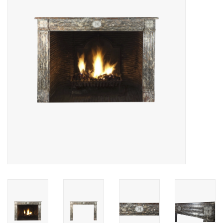
Decoratieve Outdoor
Objecten
Vloeren - Steen, Terra Cotta
& Marmer
Outlet
Tevreden Klanten
Antieke Marmers
AI-Ready Database
Login