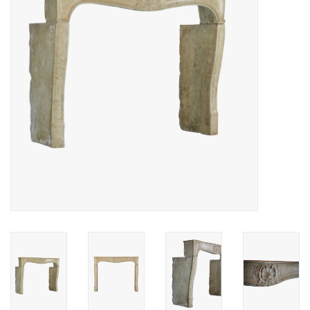
Decoratieve Outdoor
Objecten
Vloeren - Steen, Terra Cotta
& Marmer
Outlet
Tevreden Klanten
Antieke Marmers
AI-Ready Database
Login