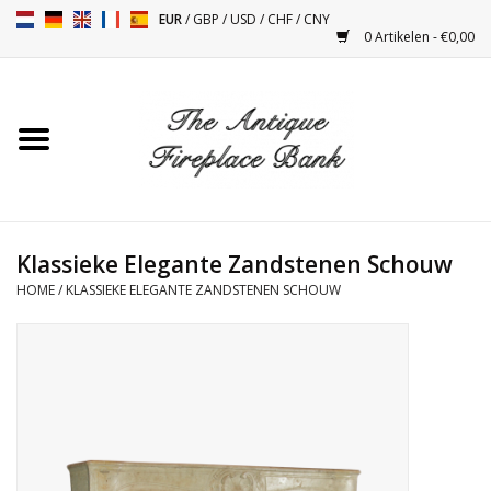
EUR
/
GBP
/
USD
/
CHF
/
CNY
0 Artikelen - €0,00
Home
Antieke Schouwen
Haard Installatie en Decor
Toebehoren
Klassieke Elegante Zandstenen Schouw
HOME
/
KLASSIEKE ELEGANTE ZANDSTENEN SCHOUW
Kacheltjes
Tafels
Antiquiteiten en Vintage
Objecten