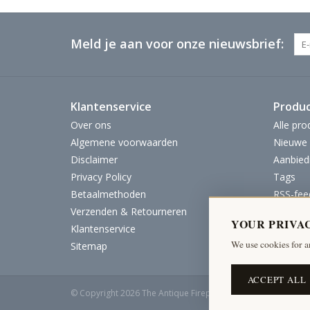
Meld je aan voor onze nieuwsbrief:
Klantenservice
Produ
Over ons
Alle pro
Algemene voorwaarden
Nieuwe 
Disclaimer
Aanbied
Privacy Policy
Tags
Betaalmethoden
RSS-fee
Verzenden & Retourneren
YOUR PRIVA
Klantenservice
We use cookies for a
Sitemap
ACCEPT ALL
© Copyright 2026 The Antique Fireplace Bank