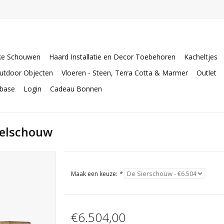
ke Schouwen
Haard Installatie en Decor Toebehoren
Kacheltjes
utdoor Objecten
Vloeren - Steen, Terra Cotta & Marmer
Outlet
abase
Login
Cadeau Bonnen
eelschouw
Maak een keuze:
*
€6.504,00