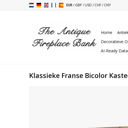
EUR
/
GBP
/
USD
/
CHF
/
CNY
Home
Antie
Decoratieve O
AI-Ready Dat
Klassieke Franse Bicolor Kast