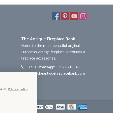
The Antique Fireplace Bank
Home to the most beautiful original
European vintage fireplace surrounds &
fireplace accessories.
Tel + WhatsApp: +352 671884605
info@theantiquefireplacebank.com
t all.
Privacy policy