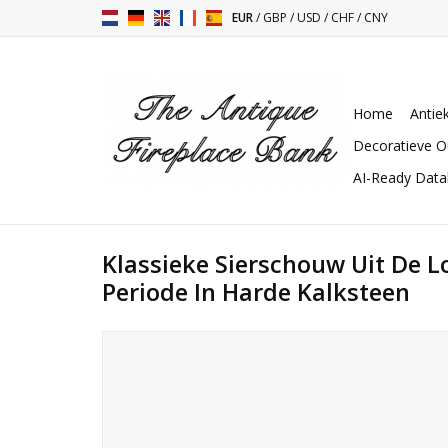
EUR
/
GBP
/
USD
/
CHF
/
CNY
Home
Antie
Decoratieve O
AI-Ready Dat
Klassieke Sierschouw Uit De L
Periode In Harde Kalksteen