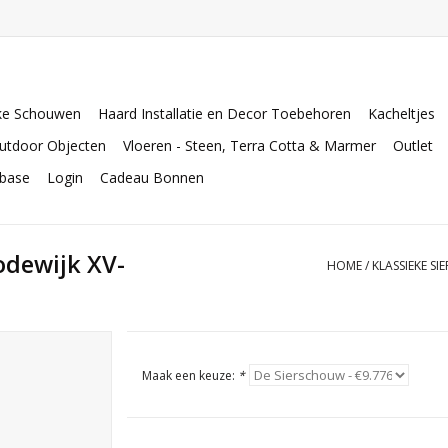
ke Schouwen
Haard Installatie en Decor Toebehoren
Kacheltjes
utdoor Objecten
Vloeren - Steen, Terra Cotta & Marmer
Outlet
abase
Login
Cadeau Bonnen
odewijk XV-
HOME
/
KLASSIEKE S
Maak een keuze:
*