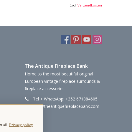
Excl.
Verzendkosten
The Antique Fireplace Bank
Home to the most beautiful original
European vintage fireplace surrounds &
fireplace accessories.
Tel + WhatsApp: +352 671884605
info@theantiquefireplacebank.com
t all.
Privacy policy