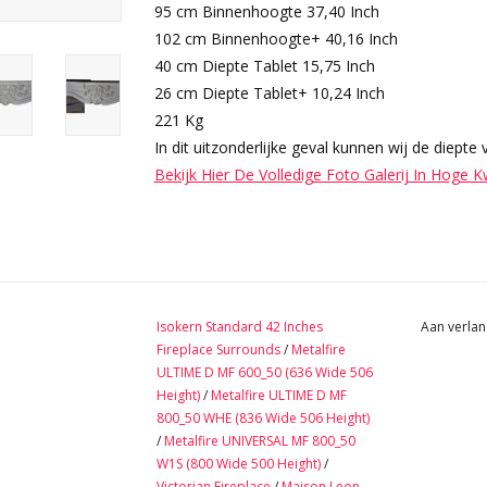
95 cm Binnenhoogte 37,40 Inch
102 cm Binnenhoogte+ 40,16 Inch
40 cm Diepte Tablet 15,75 Inch
26 cm Diepte Tablet+ 10,24 Inch
221 Kg
In dit uitzonderlijke geval kunnen wij de diepte
Bekijk Hier De Volledige Foto Galerij In Hoge K
Isokern Standard 42 Inches
Aan verlan
Fireplace Surrounds
/
Metalfire
ULTIME D MF 600_50 (636 Wide 506
Height)
/
Metalfire ULTIME D MF
800_50 WHE (836 Wide 506 Height)
/
Metalfire UNIVERSAL MF 800_50
W1S (800 Wide 500 Height)
/
Victorian Fireplace
/
Maison Leon