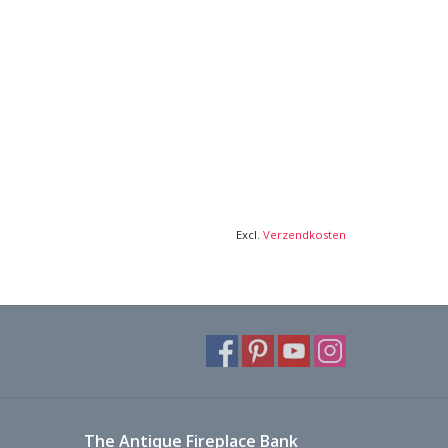
Excl.
Verzendkosten
The Antique Fireplace Bank