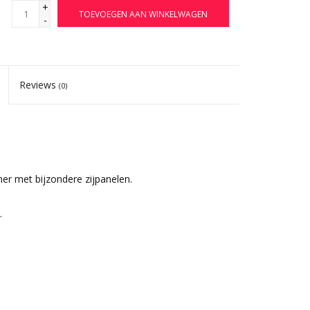
+
TOEVOEGEN AAN WINKELWAGEN
-
Reviews
(0)
r met bijzondere zijpanelen.
.