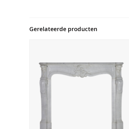
Gerelateerde producten
Elegante en charmante witmarmeren Belgische schouw
voor een hedendaags lichtrijk appartement. Oude schouw
uit Gent.
TOEVOEGEN AAN WINKELWAGEN