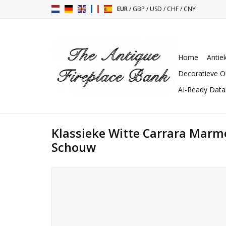
EUR
/
GBP
/
USD
/
CHF
/
CNY
Home
Antie
Decoratieve O
AI-Ready Dat
Klassieke Witte Carrara Ma
Schouw