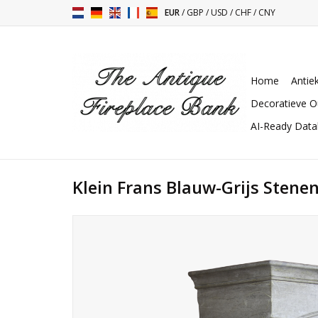
EUR
/
GBP
/
USD
/
CHF
/
CNY
Home
Antie
Decoratieve O
AI-Ready Dat
Klein Frans Blauw-Grijs Stene