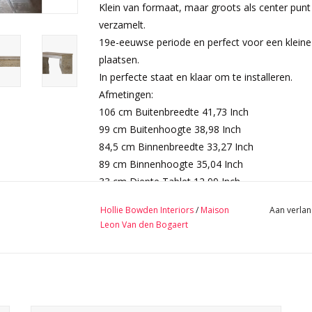
Klein van formaat, maar groots als center pun
verzamelt.
19e-eeuwse periode en perfect voor een klein
plaatsen.
In perfecte staat en klaar om te installeren.
Afmetingen:
106 cm Buitenbreedte 41,73 Inch
99 cm Buitenhoogte 38,98 Inch
84,5 cm Binnenbreedte 33,27 Inch
89 cm Binnenhoogte 35,04 Inch
33 cm Diepte Tablet 12,99 Inch
154 Kg
Hollie Bowden Interiors
/
Maison
Aan verlan
Bekijk Hier De Volledige Foto Galerij In Hoge K
Leon Van den Bogaert