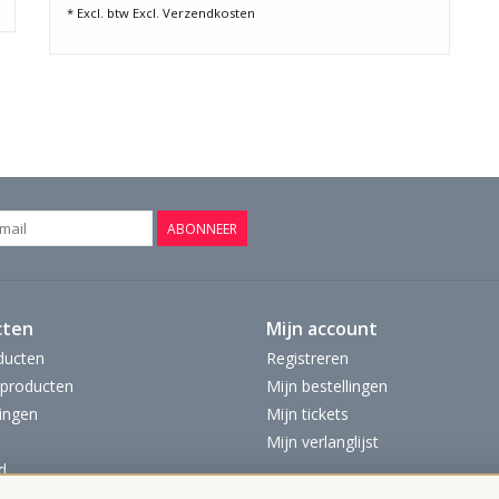
* Excl. btw Excl.
Verzendkosten
ABONNEER
cten
Mijn account
ducten
Registreren
producten
Mijn bestellingen
ingen
Mijn tickets
Mijn verlanglijst
d