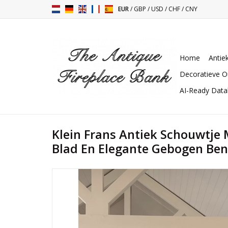
EUR
/
GBP
/
USD
/
CHF
/
CNY
Home
Antie
Decoratieve O
AI-Ready Dat
Klein Frans Antiek Schouwtje
Blad En Elegante Gebogen Ben