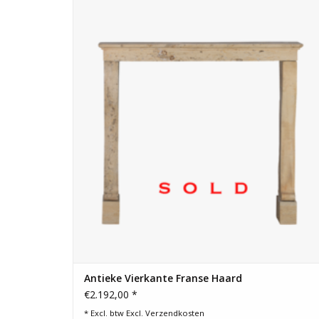
Kleine antieke schouw schoorsteenmantel uit Frankrijk.
Elegant ontwerp voor vierkante vuurhaard of inbouwhaard
De tablet heeft wat artempo slijtage.
Antieke Vierkante Franse Haard
€2.192,00 *
* Excl. btw Excl.
Verzendkosten