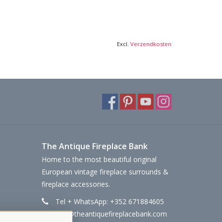
Excl.
Verzendkosten
The Antique Fireplace Bank
Home to the most beautiful original
European vintage fireplace surrounds &
fireplace accessories.
Tel + WhatsApp: +352 671884605
info@theantiquefireplacebank.com