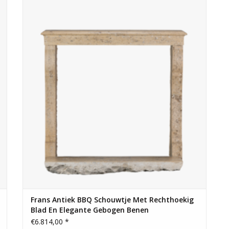
Klein schouwtje met een rechthoekig blad en elegante
.
gebogen stijlen. De subtiele ronding voegt een vleugje
elegantie aan het algehele ontwerp. Een mix van tijdloos
materiaal en elegant design voor een unieke en
aantrekkelijke toevoeging aan elke thuis.
TOEVOEGEN AAN WINKELWAGEN
Frans Antiek BBQ Schouwtje Met Rechthoekig
Blad En Elegante Gebogen Benen
€6.814,00 *