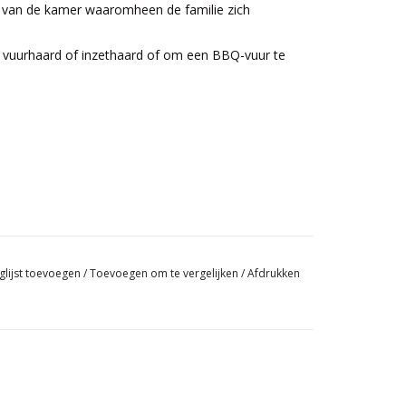
t van de kamer waaromheen de familie zich
e vuurhaard of inzethaard of om een BBQ-vuur te
glijst toevoegen
/
Toevoegen om te vergelijken
/
Afdrukken
waliteit →