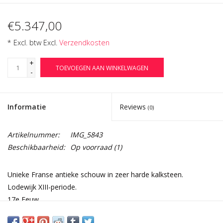
€5.347,00
* Excl. btw Excl.
Verzendkosten
+
TOEVOEGEN AAN WINKELWAGEN
-
Informatie
Reviews
(0)
Artikelnummer:
IMG_5843
Beschikbaarheid:
Op voorraad
(1)
Unieke Franse antieke schouw in zeer harde kalksteen.
Lodewijk XIII-periode.
17e Eeuw.
Perfect voor een rustieke minimalistische kamer.