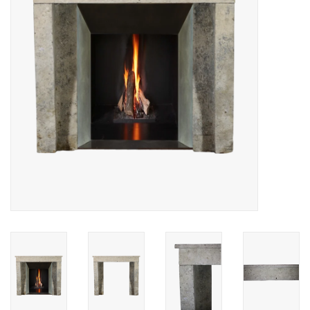
Decoratieve Outdoor
Objecten
Vloeren - Steen, Terra Cotta
& Marmer
Outlet
Tevreden Klanten
Antieke Marmers
AI-Ready Database
Login