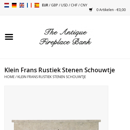
EUR
/
GBP
/
USD
/
CHF
/
CNY
0 Artikelen - €0,00
Home
Antieke Schouwen
Haard Installatie en Decor
Toebehoren
Klein Frans Rustiek Stenen Schouwtje
HOME
/
KLEIN FRANS RUSTIEK STENEN SCHOUWTJE
Kacheltjes
Tafels
Antiquiteiten en Vintage
Objecten