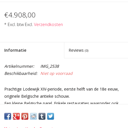
€4.908,00
* Excl. btw Excl.
Verzendkosten
Informatie
Reviews
(0)
Artikelnummer:
IMG_2538
Beschikbaarheid:
Niet op voorraad
Prachtige Lodewijk XIV-periode, eerste helft van de 18e eeuw,
originele Belgische antieke schouw.
Een kleine Belgische parel. Enkele restauraties waaronder ook
de tablet.
Afmetingen:
134 cm Buitenbreedte 52,76 Inch