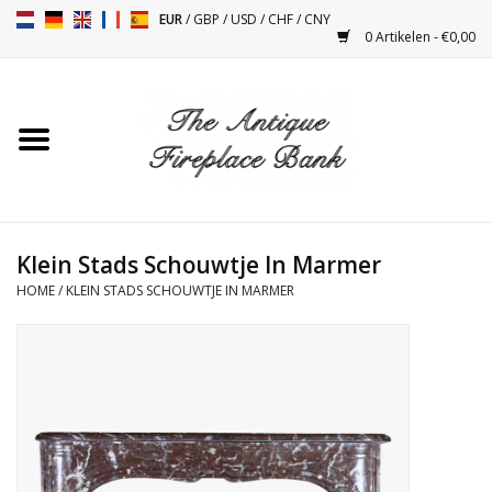
EUR
/
GBP
/
USD
/
CHF
/
CNY
0 Artikelen - €0,00
Home
Antieke Schouwen
Haard Installatie en Decor
Toebehoren
Klein Stads Schouwtje In Marmer
HOME
/
KLEIN STADS SCHOUWTJE IN MARMER
Kacheltjes
Tafels
Antiquiteiten en Vintage
Objecten