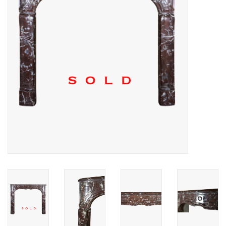
Decoratieve Outdoor
Objecten
Vloeren - Steen, Terra Cotta
& Marmer
Outlet
Tevreden Klanten
Antieke Marmers
AI-Ready Database
Login