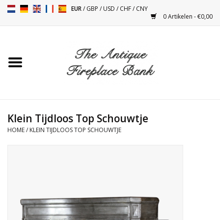
EUR
/
GBP
/
USD
/
CHF
/
CNY
0 Artikelen - €0,00
Home
Antieke Schouwen
Haard Installatie en Decor
Toebehoren
Klein Tijdloos Top Schouwtje
HOME
/
KLEIN TIJDLOOS TOP SCHOUWTJE
Kacheltjes
Tafels
Antiquiteiten en Vintage
Objecten