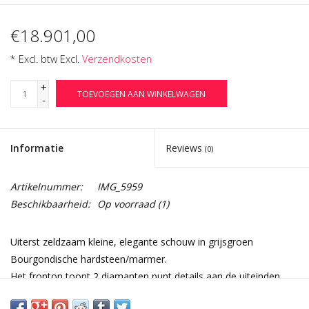
€18.901,00
* Excl. btw Excl.
Verzendkosten
+
TOEVOEGEN AAN WINKELWAGEN
-
Informatie
Reviews
(0)
Artikelnummer:
IMG_5959
Beschikbaarheid:
Op voorraad
(1)
Uiterst zeldzaam kleine, elegante schouw in grijsgroen
Bourgondische hardsteen/marmer.
Het fronton toont 2 diamanten punt details aan de uiteinden.
Het ontwerp van de tablet is rijk aan beweging en toch stijlvol.