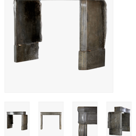
Decoratieve Outdoor
Objecten
Vloeren - Steen, Terra Cotta
& Marmer
Outlet
Tevreden Klanten
Antieke Marmers
AI-Ready Database
Login