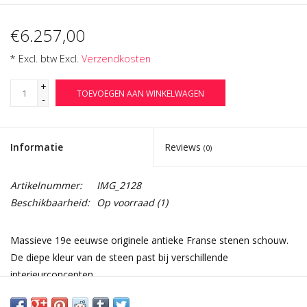
€6.257,00
* Excl. btw Excl.
Verzendkosten
+
TOEVOEGEN AAN WINKELWAGEN
-
Informatie
Reviews
(0)
Artikelnummer:
IMG_2128
Beschikbaarheid:
Op voorraad
(1)
Massieve 19e eeuwse originele antieke Franse stenen schouw.
De diepe kleur van de steen past bij verschillende
interieurconcepten.
Een uniek stuk voor een bijzonder interieur.