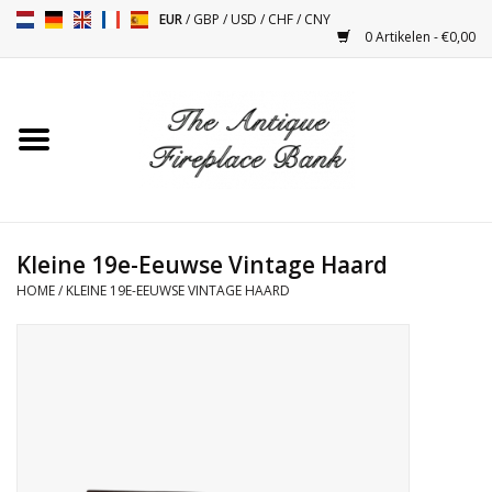
EUR
/
GBP
/
USD
/
CHF
/
CNY
0 Artikelen - €0,00
Home
Antieke Schouwen
Haard Installatie en Decor
Toebehoren
Kleine 19e-Eeuwse Vintage Haard
HOME
/
KLEINE 19E-EEUWSE VINTAGE HAARD
Kacheltjes
Tafels
Antiquiteiten en Vintage
Objecten