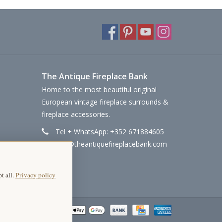
The Antique Fireplace Bank
Home to the most beautiful original
European vintage fireplace surrounds &
fireplace accessories.
Tel + WhatsApp: +352 671884605
info@theantiquefireplacebank.com
t all.
Privacy policy