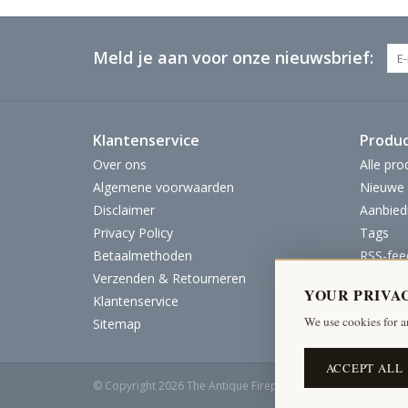
Meld je aan voor onze nieuwsbrief:
Klantenservice
Produ
Over ons
Alle pro
Algemene voorwaarden
Nieuwe 
Disclaimer
Aanbied
Privacy Policy
Tags
Betaalmethoden
RSS-fee
Verzenden & Retourneren
YOUR PRIVA
Klantenservice
We use cookies for a
Sitemap
ACCEPT ALL
© Copyright 2026 The Antique Fireplace Bank