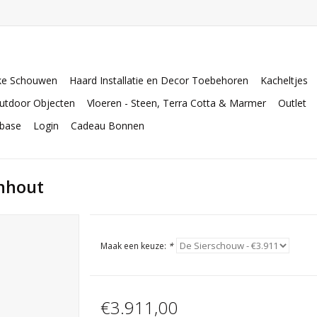
ke Schouwen
Haard Installatie en Decor Toebehoren
Kacheltjes
utdoor Objecten
Vloeren - Steen, Terra Cotta & Marmer
Outlet
abase
Login
Cadeau Bonnen
enhout
Maak een keuze:
*
€3.911,00