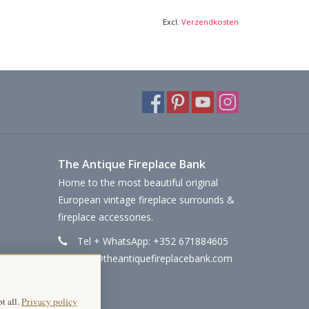
Excl.
Verzendkosten
The Antique Fireplace Bank
Home to the most beautiful original
European vintage fireplace surrounds &
fireplace accessories.
Tel + WhatsApp: +352 671884605
info@theantiquefireplacebank.com
t all.
Privacy policy