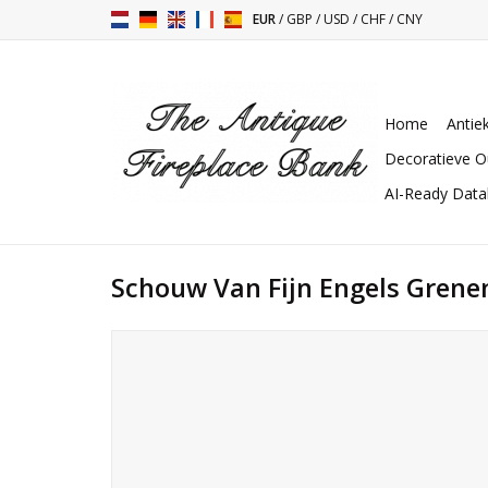
EUR
/
GBP
/
USD
/
CHF
/
CNY
Home
Antie
Decoratieve O
AI-Ready Dat
Schouw Van Fijn Engels Gren