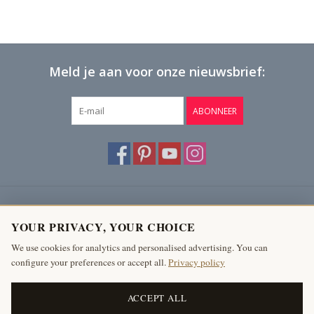
Meld je aan voor onze nieuwsbrief:
ABONNEER
Klantenservice
YOUR PRIVACY, YOUR CHOICE
Producten
We use cookies for analytics and personalised advertising. You can
configure your preferences or accept all.
Privacy policy
Mijn account
The Antique Fireplace Bank
ACCEPT ALL