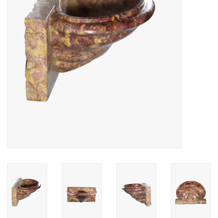
Decoratieve Outdoor
Objecten
Vloeren - Steen, Terra Cotta
& Marmer
Outlet
Tevreden Klanten
Antieke Marmers
AI-Ready Database
Login