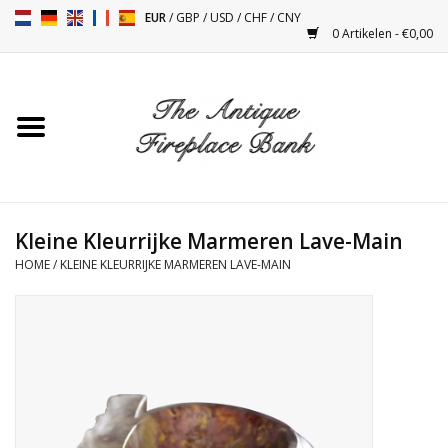
EUR
/
GBP
/
USD
/
CHF
/
CNY
0 Artikelen - €0,00
Home
Antieke Schouwen
Haard Installatie en Decor
Toebehoren
Kleine Kleurrijke Marmeren Lave-Main
HOME
/
KLEINE KLEURRIJKE MARMEREN LAVE-MAIN
Kacheltjes
Tafels
Antiquiteiten en Vintage
Objecten