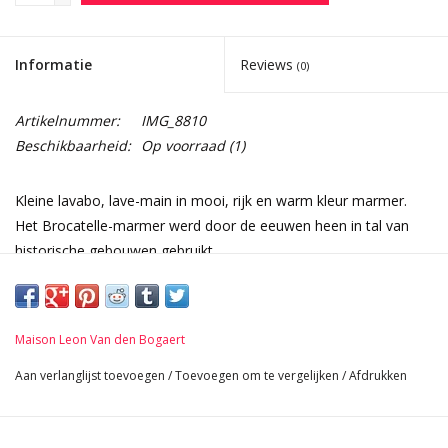
Informatie
Reviews
(0)
Artikelnummer:
IMG_8810
Beschikbaarheid:
Op voorraad
(1)
Kleine lavabo, lave-main in mooi, rijk en warm kleur marmer.
Het Brocatelle-marmer werd door de eeuwen heen in tal van
historische gebouwen gebruikt.
Afmetingen:
45 cm Buitenbreedte 17,71 Inch
23,5 cm Buitenhoogte 9,25 Inch
Maison Leon Van den Bogaert
35 cm Binnenbreedte 13,77 Inch
6 cm Binnenhoogte 3,15 Inch
Aan verlanglijst toevoegen
/
Toevoegen om te vergelijken
/
Afdrukken
30 cm buiten de muur 11,81 Inch
36 Kg