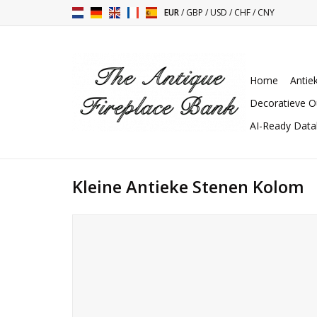
EUR
/
GBP
/
USD
/
CHF
/
CNY
Home
Antie
Decoratieve O
AI-Ready Dat
Kleine Antieke Stenen Kolom