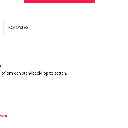
-
Reviews
(0)
.
l of om een standbeeld op te zetten.
waliteit →