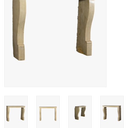
Decoratieve Outdoor
Objecten
Vloeren - Steen, Terra Cotta
& Marmer
Outlet
Tevreden Klanten
Antieke Marmers
AI-Ready Database
Login