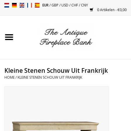
EUR
/
GBP
/
USD
/
CHF
/
CNY
0 Artikelen - €0,00
Home
Antieke Schouwen
Haard Installatie en Decor
Toebehoren
Kleine Stenen Schouw Uit Frankrijk
HOME
/
KLEINE STENEN SCHOUW UIT FRANKRIJK
Kacheltjes
Tafels
Antiquiteiten en Vintage
Objecten