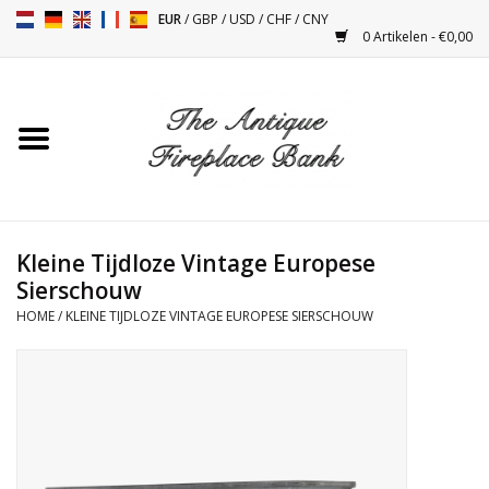
EUR
/
GBP
/
USD
/
CHF
/
CNY
0 Artikelen - €0,00
Home
Antieke Schouwen
Haard Installatie en Decor
Toebehoren
Kleine Tijdloze Vintage Europese
Sierschouw
HOME
/
KLEINE TIJDLOZE VINTAGE EUROPESE SIERSCHOUW
Kacheltjes
Tafels
Antiquiteiten en Vintage
Objecten