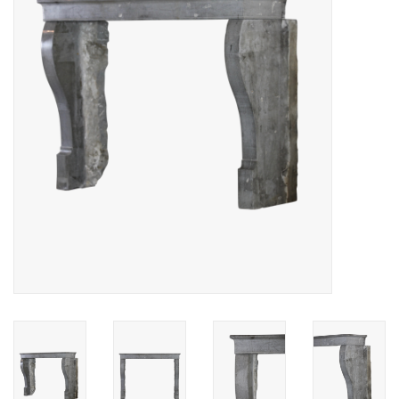
Decoratieve Outdoor
Objecten
Vloeren - Steen, Terra Cotta
& Marmer
Outlet
Tevreden Klanten
Antieke Marmers
AI-Ready Database
Login