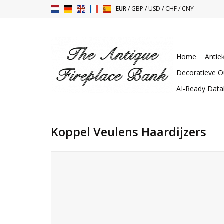
EUR
/
GBP
/
USD
/
CHF
/
CNY
Home
Antie
Decoratieve O
AI-Ready Dat
Koppel Veulens Haardijzers