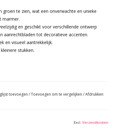
van groen te zien, wat een onverwachte en unieke
et marmer.
elzijdig en geschikt voor verschillende ontwerp
van aanrechtbladen tot decoratieve accenten.
k en visueel aantrekkelijk.
kleinere stukken.
glijst toevoegen
/
Toevoegen om te vergelijken
/
Afdrukken
Excl.
Verzendkosten