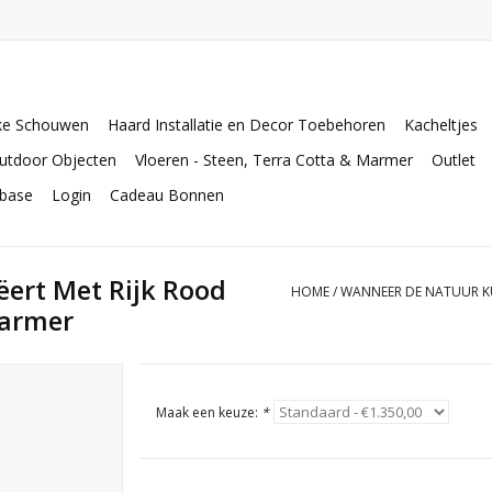
ke Schouwen
Haard Installatie en Decor Toebehoren
Kacheltjes
utdoor Objecten
Vloeren - Steen, Terra Cotta & Marmer
Outlet
abase
Login
Cadeau Bonnen
ert Met Rijk Rood
HOME
/
WANNEER DE NATUUR KU
Marmer
Maak een keuze:
*