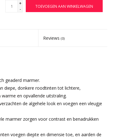
+
TOEVOEGEN AAN WINKELWAGEN
-
Reviews
(0)
sch geaderd marmer.
an diepe, donkere roodtinten tot lichtere,
 warme en opvallende uitstraling.
 verzachten de algehele look en voegen een vleugje
 hele marmer zorgen voor contrast en benadrukken
tinten voegen diepte en dimensie toe, en aarden de