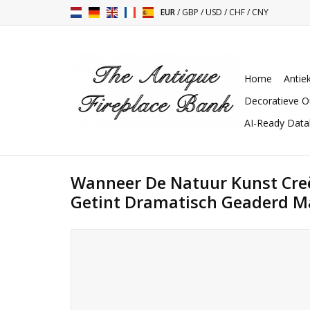
EUR
/
GBP
/
USD
/
CHF
/
CNY
Home
Antie
Decoratieve O
AI-Ready Dat
Wanneer De Natuur Kunst Creë
Getint Dramatisch Geaderd 