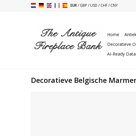
EUR
/
GBP
/
USD
/
CHF
/
CNY
Home
Antie
Decoratieve O
AI-Ready Dat
Decoratieve Belgische Marme