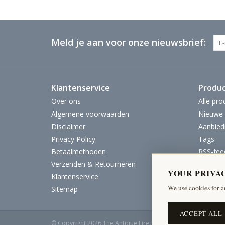
Meld je aan voor onze nieuwsbrief:
Klantenservice
Produ
Over ons
Alle pro
Algemene voorwaarden
Nieuwe 
Disclaimer
Aanbied
Privacy Policy
Tags
Betaalmethoden
RSS-fee
Verzenden & Retourneren
YOUR PRIVA
Klantenservice
We use cookies for a
Sitemap
ACCEPT ALL
© Copyright 2026 The Antique Fireplace Bank