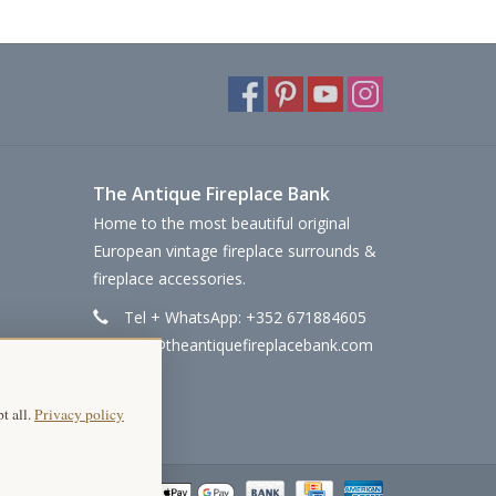
The Antique Fireplace Bank
Home to the most beautiful original
European vintage fireplace surrounds &
fireplace accessories.
Tel + WhatsApp: +352 671884605
info@theantiquefireplacebank.com
t all.
Privacy policy