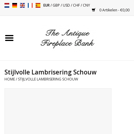
EUR
/
GBP
/
USD
/
CHF
/
CNY
0 Artikelen - €0,00
Home
Antieke Schouwen
Haard Installatie en Decor
Toebehoren
Stijlvolle Lambrisering Schouw
HOME
/
STIJLVOLLE LAMBRISERING SCHOUW
Kacheltjes
Tafels
Antiquiteiten en Vintage
Objecten