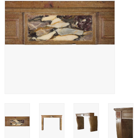
Decoratieve Outdoor
Objecten
Vloeren - Steen, Terra Cotta
& Marmer
Outlet
Tevreden Klanten
Antieke Marmers
AI-Ready Database
Login