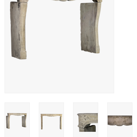
Decoratieve Outdoor
Objecten
Vloeren - Steen, Terra Cotta
& Marmer
Outlet
Tevreden Klanten
Antieke Marmers
AI-Ready Database
Login