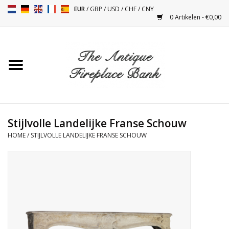
EUR
/
GBP
/
USD
/
CHF
/
CNY
0 Artikelen - €0,00
Home
Antieke Schouwen
Haard Installatie en Decor
Toebehoren
Stijlvolle Landelijke Franse Schouw
HOME
/
STIJLVOLLE LANDELIJKE FRANSE SCHOUW
Kacheltjes
Tafels
Antiquiteiten en Vintage
Objecten