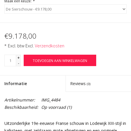
Maak een keuze:
*
€9.178,00
* Excl. btw Excl.
Verzendkosten
+
TOEVOEGEN AAN WINKELWAGEN
-
Informatie
Reviews
(0)
Artikelnummer:
IMG_4484
Beschikbaarheid:
Op voorraad
(1)
Uitzonderlijke 19e-eeuwse Franse schouw in Lodewijk XIII-stijl in
kalksteen, met zeldzaam grote afmetingen en een originele