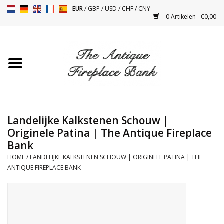
EUR
/
GBP
/
USD
/
CHF
/
CNY
0 Artikelen - €0,00
Home
Antieke Schouwen
Haard Installatie en Decor
Toebehoren
Landelijke Kalkstenen Schouw |
Originele Patina | The Antique Fireplace
Bank
Kacheltjes
HOME
/
LANDELIJKE KALKSTENEN SCHOUW | ORIGINELE PATINA | THE
ANTIQUE FIREPLACE BANK
Tafels
Antiquiteiten en Vintage
Objecten