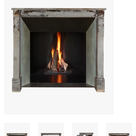
Decoratieve Outdoor
Objecten
Vloeren - Steen, Terra Cotta
& Marmer
Outlet
Tevreden Klanten
Antieke Marmers
AI-Ready Database
Login