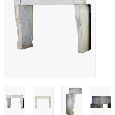
Decoratieve Outdoor
Objecten
Vloeren - Steen, Terra Cotta
& Marmer
Outlet
Tevreden Klanten
Antieke Marmers
AI-Ready Database
Login