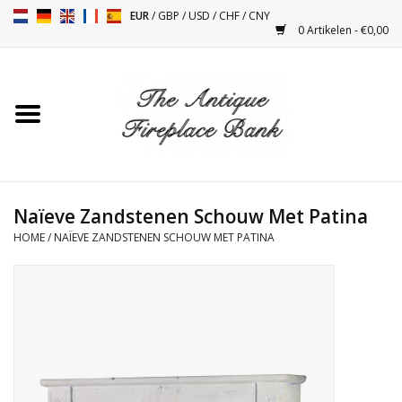
EUR
/
GBP
/
USD
/
CHF
/
CNY
0 Artikelen - €0,00
Home
Antieke Schouwen
Haard Installatie en Decor
Toebehoren
Naïeve Zandstenen Schouw Met Patina
HOME
/
NAÏEVE ZANDSTENEN SCHOUW MET PATINA
Kacheltjes
Tafels
Antiquiteiten en Vintage
Objecten