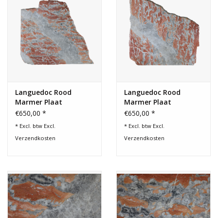
138 cm Breedte 54,33 Inch
118 cm Hoogte 46,46 Inch
3 cm Dikte 1,18 Inch
95 Kg
Languedoc Rood
Languedoc Rood
Marmer Plaat
Marmer Plaat
€650,00 *
€650,00 *
* Excl. btw Excl.
* Excl. btw Excl.
Verzendkosten
Verzendkosten