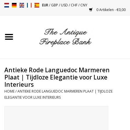
EUR
/
GBP
/
USD
/
CHF
/
CNY
0 Artikelen - €0,00
Home
Antieke Schouwen
Haard Installatie en Decor
Toebehoren
Antieke Rode Languedoc Marmeren
Plaat | Tijdloze Elegantie voor Luxe
Interieurs
Kacheltjes
HOME
/
ANTIEKE RODE LANGUEDOC MARMEREN PLAAT | TIJDLOZE
ELEGANTIE VOOR LUXE INTERIEURS
Tafels
Antiquiteiten en Vintage
Objecten