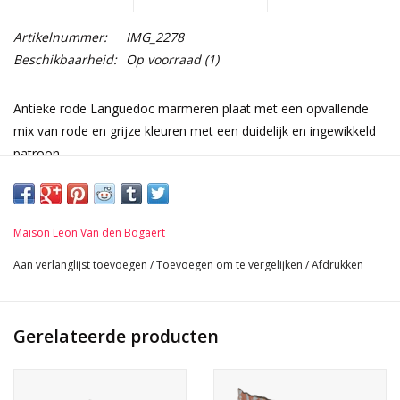
Artikelnummer:
IMG_2278
Beschikbaarheid:
Op voorraad
(1)
Antieke rode Languedoc marmeren plaat met een opvallende
mix van rode en grijze kleuren met een duidelijk en ingewikkeld
patroon.
De rode vlakken worden afgewisseld met lichtere grijze aderen
en vlekken, wat een verbluffend contrast creëert. Het oppervlak
is licht gepolijst, wat de natuurlijke schoonheid en details van
Maison Leon Van den Bogaert
het marmer benadrukt.
Languedoc marmer wordt vaak gebruikt in historische
Aan verlanglijst toevoegen
/
Toevoegen om te vergelijken
/
Afdrukken
gebouwen en decoratieve elementen vanwege zijn unieke en
elegante uiterlijk. Het voegt een vleugje tijdloze verfijning toe
aan elke ruimte. Als u overweegt om dit marmer voor een
Gerelateerde producten
project te gebruiken, zal het zeker een statement maken!
Niet gekalibreerd. Afmetingen zijn verpakkingsafmetingen.
Afmetingen: