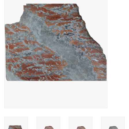
Decoratieve Outdoor
Objecten
Vloeren - Steen, Terra Cotta
& Marmer
Outlet
Tevreden Klanten
Antieke Marmers
AI-Ready Database
Login