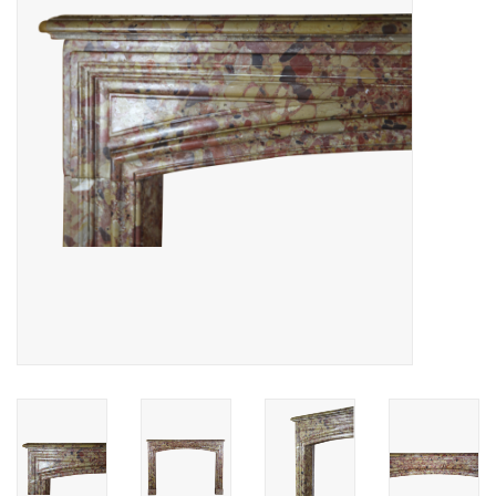
Decoratieve Outdoor
Objecten
Vloeren - Steen, Terra Cotta
& Marmer
Outlet
Tevreden Klanten
Antieke Marmers
AI-Ready Database
Login