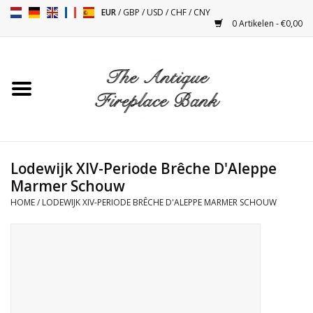
EUR
/
GBP
/
USD
/
CHF
/
CNY
0 Artikelen - €0,00
Home
Antieke Schouwen
Haard Installatie en Decor
Toebehoren
Lodewijk XIV-Periode Brêche D'Aleppe
Marmer Schouw
HOME
/
LODEWIJK XIV-PERIODE BRÊCHE D'ALEPPE MARMER SCHOUW
Kacheltjes
Tafels
Antiquiteiten en Vintage
Objecten