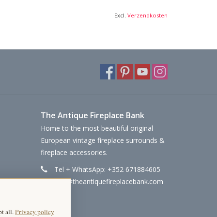
Excl.
Verzendkosten
The Antique Fireplace Bank
Home to the most beautiful original
European vintage fireplace surrounds &
fireplace accessories.
Tel + WhatsApp: +352 671884605
info@theantiquefireplacebank.com
t all.
Privacy policy