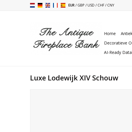
EUR
/
GBP
/
USD
/
CHF
/
CNY
Home
Antie
Decoratieve O
AI-Ready Dat
Luxe Lodewijk XIV Schouw