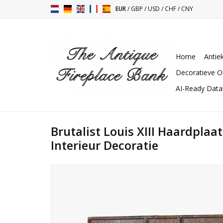
EUR
/
GBP
/
USD
/
CHF
/
CNY
Home
Antie
Decoratieve O
AI-Ready Dat
Brutalist Louis XIII Haardplaa
Interieur Decoratie