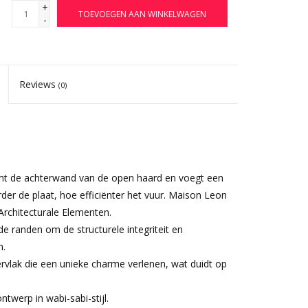
+
TOEVOEGEN AAN WINKELWAGEN
-
Reviews
(0)
rmt de achterwand van de open haard en voegt een
der de plaat, hoe efficiënter het vuur. Maison Leon
Architecturale Elementen.
e randen om de structurele integriteit en
n.
vlak die een unieke charme verlenen, wat duidt op
twerp in wabi-sabi-stijl.