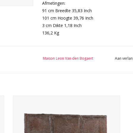
Afmetingen:
91 cm Breedte 35,83 Inch
101 cm Hoogte 39,76 Inch
3 cm Dikte 1,18 Inch
136,2 Kg
Maison Leon Van den Bogaert
Aan verlan
17e-eeuws Franse haardplaat van een Franse kasteelhaard.
Opvallend in zijn eenvoud, met een minimalistisch ontwerp
met twee verticale richels die het bord in boomdelen
verdelen. De licht onregelmatige, parallellogramvorm
draagt ​​bij aan de charme.
TOEVOEGEN AAN WINKELWAGEN