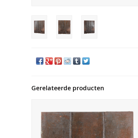
Gerelateerde producten
Minimalistische grote haardplaat beschermd de
achterwand van de haard en geeft extra dimensie aan het
interieur. Hoe zwaarder de plaat hoe meer rendement van
het haardvuur. Een authentiek plaat uit de collectie van
Maison leon Van den Bogaert.
TOEVOEGEN AAN WINKELWAGEN