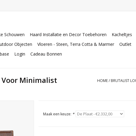
ke Schouwen
Haard Installatie en Decor Toebehoren
Kacheltjes
utdoor Objecten
Vloeren - Steen, Terra Cotta & Marmer
Outlet
abase
Login
Cadeau Bonnen
t Voor Minimalist
HOME
/
BRUTALIST LO
Maak een keuze:
*