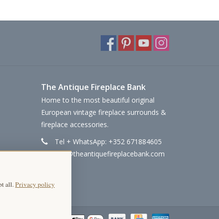
The Antique Fireplace Bank
Home to the most beautiful original
European vintage fireplace surrounds &
fireplace accessories.
Tel + WhatsApp: +352 671884605
info@theantiquefireplacebank.com
t all.
Privacy policy