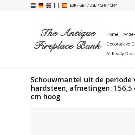
EUR
/
GBP
/
USD
/
CHF
/
CNY
Home
Antie
Decoratieve O
AI-Ready Dat
Schouwmantel uit de periode v
hardsteen, afmetingen: 156,5 
cm hoog