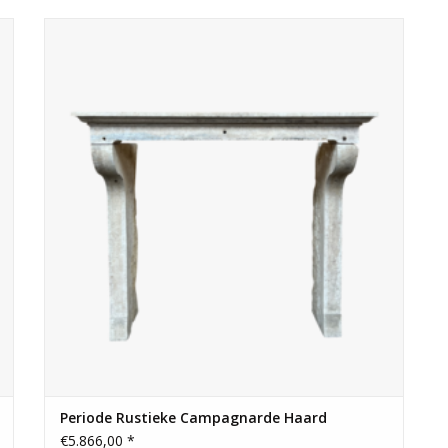
Rustieke bastide-open haardombouw uit de Provence.
Perfect voor een chalet in de bergen met een landelijke
sfeer.
TOEVOEGEN AAN WINKELWAGEN
Periode Rustieke Campagnarde Haard
€5.866,00 *