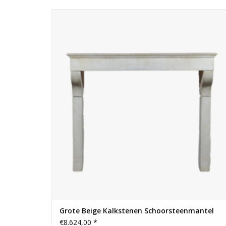
Tijdloze Franse beige kalkstenen omlijsting voor een
eclectisch interieur in landelijke woonstijl.
TOEVOEGEN AAN WINKELWAGEN
Grote Beige Kalkstenen Schoorsteenmantel
€8.624,00 *