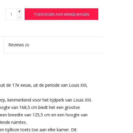
+
TOEVOEGEN AAN WINKELWAGEN
-
Reviews
(0)
uit de 17e eeuw, uit de periode van Louis XIII,
p, kenmerkend voor het tijdperk van Louis XIII.
oogte van 168,5 cm biedt het een grootse
een breedte van 125,5 cm en een hoogte van
lende ruimtes.
n tijdloze toets toe aan elke kamer. Dit