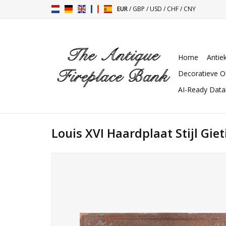
EUR
/
GBP
/
USD
/
CHF
/
CNY
Home
Antie
Decoratieve O
AI-Ready Dat
Louis XVI Haardplaat Stijl Giet