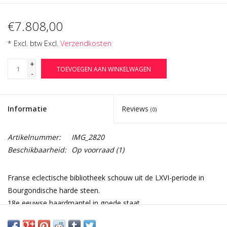
€7.808,00
* Excl. btw Excl.
Verzendkosten
+
TOEVOEGEN AAN WINKELWAGEN
-
Informatie
Reviews
(0)
Artikelnummer:
IMG_2820
Beschikbaarheid:
Op voorraad
(1)
Franse eclectische bibliotheek schouw uit de LXVI-periode in
Bourgondische harde steen.
18e eeuwse haardmantel in goede staat.
Afmetingen: