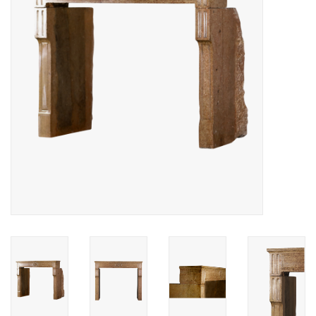
Decoratieve Outdoor
Objecten
Vloeren - Steen, Terra Cotta
& Marmer
Outlet
Tevreden Klanten
Antieke Marmers
AI-Ready Database
Login