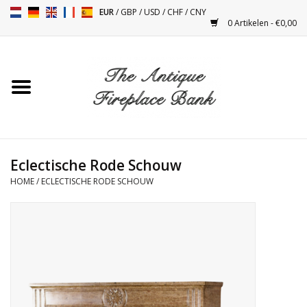
EUR
/
GBP
/
USD
/
CHF
/
CNY
0 Artikelen - €0,00
Home
Antieke Schouwen
Haard Installatie en Decor
Toebehoren
Eclectische Rode Schouw
HOME
/
ECLECTISCHE RODE SCHOUW
Kacheltjes
Tafels
Antiquiteiten en Vintage
Objecten