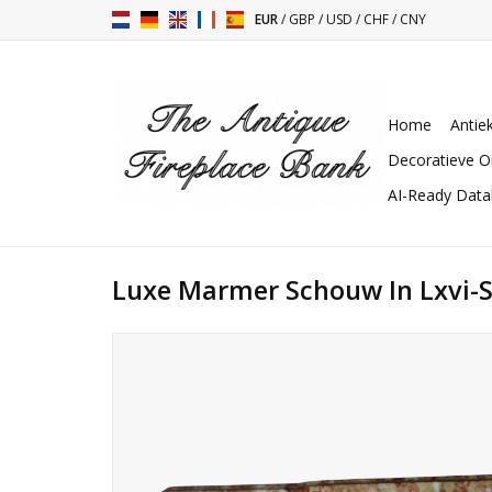
EUR
/
GBP
/
USD
/
CHF
/
CNY
Home
Antie
Decoratieve O
AI-Ready Dat
Luxe Marmer Schouw In Lxvi-St