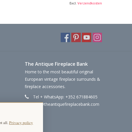
Excl.
Verzendkosten
The Antique Fireplace Bank
Home to the most beautiful original
European vintage fireplace surrounds &
fireplace accessories.
Tel + WhatsApp: +352 671884605
info@theantiquefireplacebank.com
t all.
Privacy policy