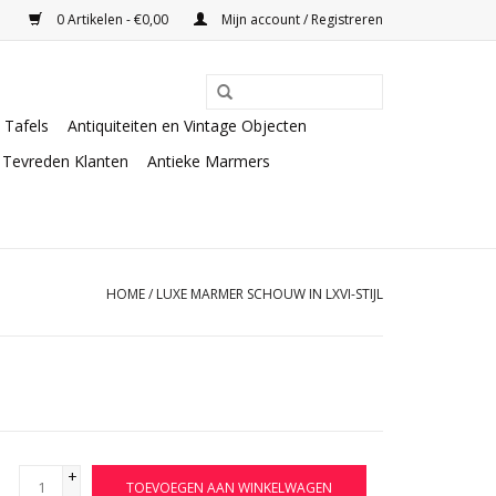
0 Artikelen - €0,00
Mijn account / Registreren
Tafels
Antiquiteiten en Vintage Objecten
Tevreden Klanten
Antieke Marmers
HOME
/
LUXE MARMER SCHOUW IN LXVI-STIJL
+
TOEVOEGEN AAN WINKELWAGEN