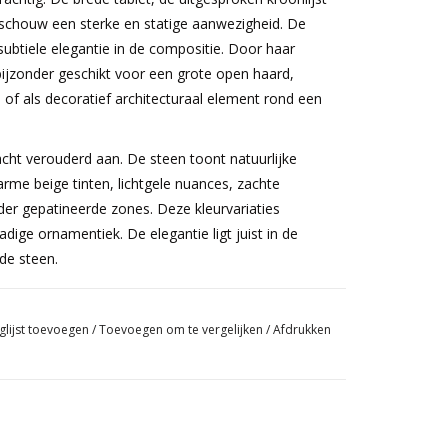
schouw een sterke en statige aanwezigheid. De
ubtiele elegantie in de compositie. Door haar
 bijzonder geschikt voor een grote open haard,
 of als decoratief architecturaal element rond een
acht verouderd aan. De steen toont natuurlijke
rme beige tinten, lichtgele nuances, zachte
der gepatineerde zones. Deze kleurvariaties
dige ornamentiek. De elegantie ligt juist in de
de steen.
l
combineert moeiteloos met modern design,
uimtes en Franse Provençaalse interieurs. In een
glijst toevoegen
/
Toevoegen om te vergelijken
/
Afdrukken
ticiteit en architecturale kracht. In een klassiek of
chiedenis, permanentie en stille luxe. De licht
et kalkstenen vloeren, eik, linnen, pleistermuren,
unst en warme verlichting.