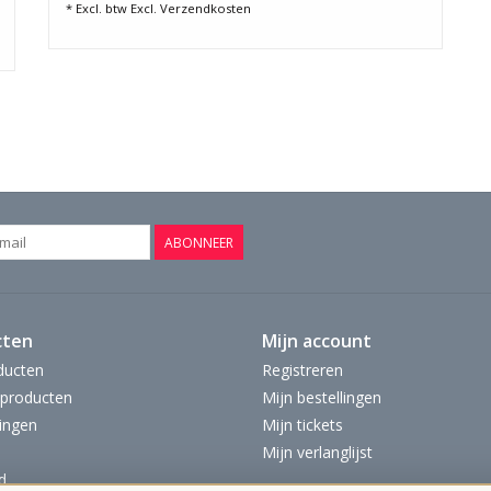
* Excl. btw Excl.
Verzendkosten
Bekijk Hier De Volledige Foto Galerij In Hoge K
ABONNEER
cten
Mijn account
ducten
Registreren
producten
Mijn bestellingen
ingen
Mijn tickets
Mijn verlanglijst
d