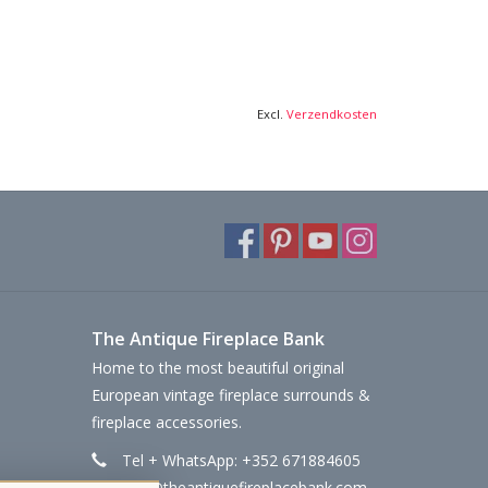
waliteit →
Excl.
Verzendkosten
The Antique Fireplace Bank
Home to the most beautiful original
European vintage fireplace surrounds &
fireplace accessories.
Tel + WhatsApp: +352 671884605
info@theantiquefireplacebank.com