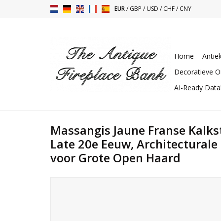
EUR
/
GBP
/
USD
/
CHF
/
CNY
Home
Antie
Decoratieve O
AI-Ready Dat
Massangis Jaune Franse Kalk
Late 20e Eeuw, Architectural
voor Grote Open Haard