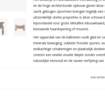
en de hoge architecturale opbouw geven deze 
zacht gebogen zijvormen brengen tegelijk een s
uitzonderlijk sterke proporties is deze schouw
bijvoorbeeld voor grote Metalfire inbouwhaard,
bestaande haardopening of muurnis.
Het oppervlak van de kalksteen voelt glad en z
minerale beweging, subtiele fossiele sporen, wa
wolkachtige schakeringen en plaatselijk donker
creëren een unieke visuele diepte zonder overda
natuurlijke eenvoud en de rauwe verfijning van 
Deze
Franse Massangis Jaune schouwmante
hedendaagse kunst, gezellige historische woonr
Aan verlan
hedendaagse inrichting brengt zij warmte, authen
rustiek interieur versterkt zij het gevoel van ges
beige-gele kleur laat zich prachtig combineren m
brons, zwart staal, moderne sofa’s, abstracte k