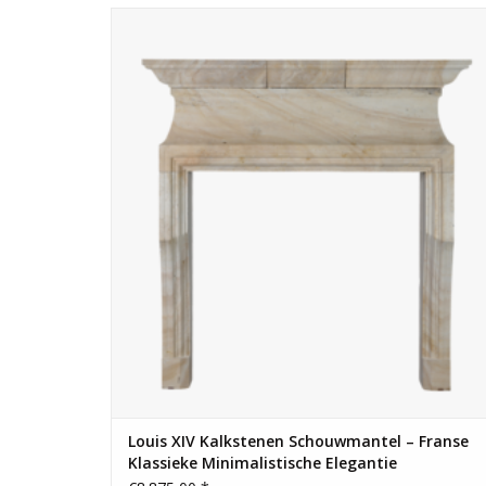
Klassieke Franse kalkstenen Louis XIV schouwmantel (20e
eeuw). Sculpturale minimalistische elegantie met
lichtreflectie. Klaar voor installatie. 472 kg.
TOEVOEGEN AAN WINKELWAGEN
Louis XIV Kalkstenen Schouwmantel – Franse
Klassieke Minimalistische Elegantie