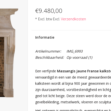
€9.480,00
* Excl. btw Excl.
Verzendkosten
Informatie
Artikelnummer:
IMG_6993
Beschikbaarheid:
Op voorraad
(1)
Een verfijnde
Massangis Jaune Franse kalkst
vervaardigd in een van de meest gewaardeerde 
kalksteen wordt al bijna 900 jaar gewonnen in
zijn duurzaamheid, vorstbestendigheid en lichtg
geel tot licht beige. Deze steen werd door de
gevelbekleding, metselwerk, vloeren en sculptu
Het ontwerp is minimalistisch, evenwichtig en k