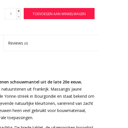
+
TOEVOEGEN AAN WINKELWAGEN
-
Reviews
(0)
enen schouwmantel uit de late 20e eeuw
,
natuurstenen uit Frankrijk. Massangis Jaune
 de Yonne-streek in Bourgondië en staat bekend om
evende natuurlijke kleurtonen, variërend van zacht
 eeuwen heen veel gebruikt voor bouwmateriaal,
rale toepassingen.
rachtig. De brede tablet, de uitgesproken kroonlijst