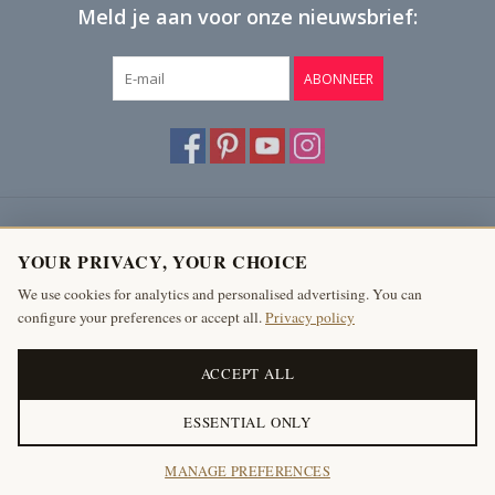
Meld je aan voor onze nieuwsbrief:
ABONNEER
Klantenservice
YOUR PRIVACY, YOUR CHOICE
Producten
We use cookies for analytics and personalised advertising. You can
configure your preferences or accept all.
Privacy policy
Mijn account
The Antique Fireplace Bank
ACCEPT ALL
ESSENTIAL ONLY
© Copyright 2026 The Antique Fireplace Bank
MANAGE PREFERENCES