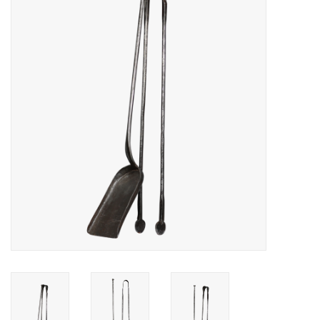
Decoratieve Outdoor
Objecten
Vloeren - Steen, Terra Cotta
& Marmer
Outlet
Tevreden Klanten
Antieke Marmers
AI-Ready Database
Login