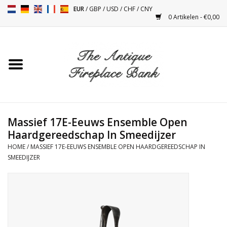
EUR
/
GBP
/
USD
/
CHF
/
CNY
0 Artikelen - €0,00
Home
Antieke Schouwen
Haard Installatie en Decor
Toebehoren
Massief 17E-Eeuws Ensemble Open
Haardgereedschap In Smeedijzer
HOME
/
MASSIEF 17E-EEUWS ENSEMBLE OPEN HAARDGEREEDSCHAP IN
Kacheltjes
SMEEDIJZER
Tafels
Antiquiteiten en Vintage
Objecten