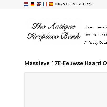
EUR
/
GBP
/
USD
/
CHF
/
CNY
Home
Antie
Decoratieve O
AI-Ready Dat
Massieve 17E-Eeuwse Haard O