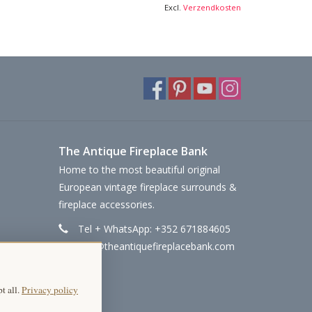
Excl.
Verzendkosten
The Antique Fireplace Bank
Home to the most beautiful original
European vintage fireplace surrounds &
fireplace accessories.
Tel + WhatsApp: +352 671884605
info@theantiquefireplacebank.com
t all.
Privacy policy