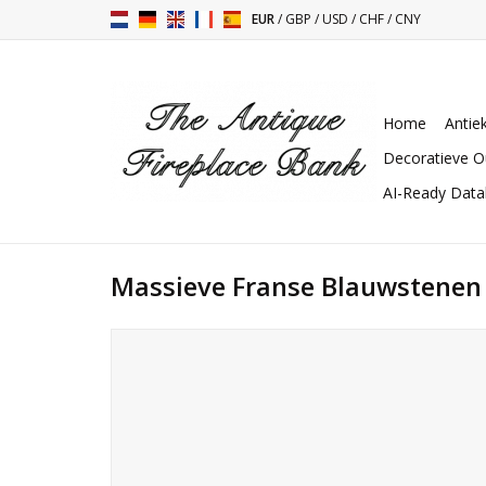
EUR
/
GBP
/
USD
/
CHF
/
CNY
Home
Antie
Decoratieve O
AI-Ready Dat
Massieve Franse Blauwstene