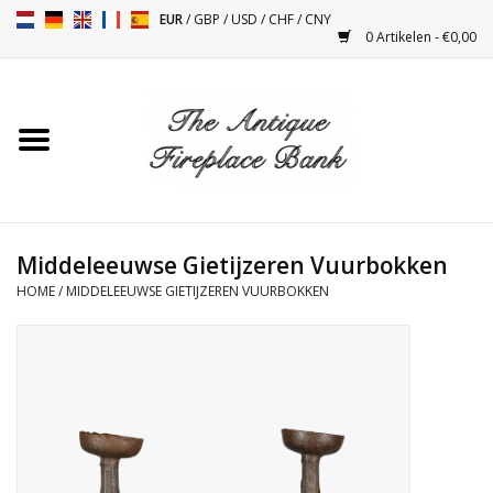
EUR
/
GBP
/
USD
/
CHF
/
CNY
0 Artikelen - €0,00
Home
Antieke Schouwen
Haard Installatie en Decor
Toebehoren
Middeleeuwse Gietijzeren Vuurbokken
HOME
/
MIDDELEEUWSE GIETIJZEREN VUURBOKKEN
Kacheltjes
Tafels
Antiquiteiten en Vintage
Objecten