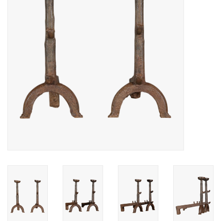
Decoratieve Outdoor
Objecten
Vloeren - Steen, Terra Cotta
& Marmer
Outlet
Tevreden Klanten
Antieke Marmers
AI-Ready Database
Login