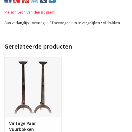
Afmetingen:
70 cm Hoogte 27,56 Inch
Maison Leon Van den Bogaert
30 cm Breedte Per Stuk 11,81 Inch
60 cm D 23,62 Inch
Aan verlanglijst toevoegen
/
Toevoegen om te vergelijken
/
Afdrukken
52,6 Kg
Gerelateerde producten
Vintage Paar
Vuurbokken