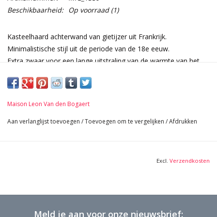
Beschikbaarheid:
Op voorraad
(1)
Kasteelhaard achterwand van gietijzer uit Frankrijk.
Minimalistische stijl uit de periode van de 18e eeuw.
Extra zwaar voor een lange uitstraling van de warmte van het
vuur.
Afmetingen:
98 cm Breedte 38,58 Inch
Maison Leon Van den Bogaert
103 cm Hoogte 40,55 Inch
1,5 cm Dikte 0,59 Inch
Aan verlanglijst toevoegen
/
Toevoegen om te vergelijken
/
Afdrukken
101 Kg
Excl.
Verzendkosten
Meld je aan voor onze nieuwsbrief: