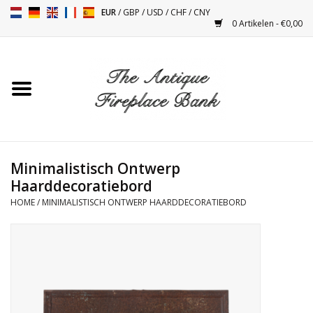
EUR
/
GBP
/
USD
/
CHF
/
CNY
0 Artikelen - €0,00
Home
Antieke Schouwen
Haard Installatie en Decor
Toebehoren
Minimalistisch Ontwerp
Haarddecoratiebord
HOME
/
MINIMALISTISCH ONTWERP HAARDDECORATIEBORD
Kacheltjes
Tafels
Antiquiteiten en Vintage
Objecten