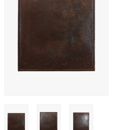
Decoratieve Outdoor
Objecten
Vloeren - Steen, Terra Cotta
& Marmer
Outlet
Tevreden Klanten
Antieke Marmers
AI-Ready Database
Login